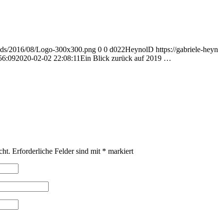
loads/2016/08/Logo-300x300.png
0
0
d022HeynolD
https://gabriele-he
56:09
2020-02-02 22:08:11
Ein Blick zurück auf 2019 …
cht.
Erforderliche Felder sind mit
*
markiert