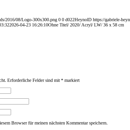
loads/2016/08/Logo-300x300.png
0
0
d022HeynolD
https://gabriele-he
03:32
2026-04-23 16:26:10
Ohne Titel/ 2020/ Acryl/ LW/ 36 x 58 cm
cht.
Erforderliche Felder sind mit
*
markiert
iesem Browser für meinen nächsten Kommentar speichern.