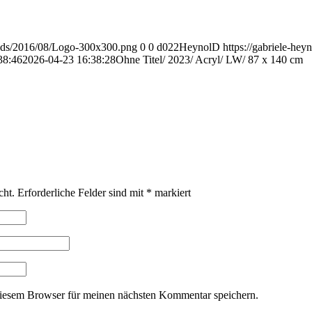
loads/2016/08/Logo-300x300.png
0
0
d022HeynolD
https://gabriele-he
38:46
2026-04-23 16:38:28
Ohne Titel/ 2023/ Acryl/ LW/ 87 x 140 cm
cht.
Erforderliche Felder sind mit
*
markiert
iesem Browser für meinen nächsten Kommentar speichern.