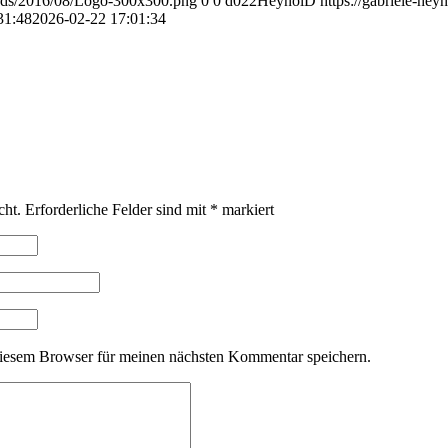
loads/2016/08/Logo-300x300.png
0
0
d022HeynolD
https://gabriele-he
31:48
2026-02-22 17:01:34
cht.
Erforderliche Felder sind mit
*
markiert
iesem Browser für meinen nächsten Kommentar speichern.