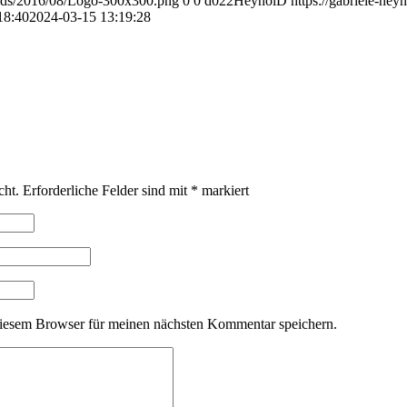
loads/2016/08/Logo-300x300.png
0
0
d022HeynolD
https://gabriele-he
18:40
2024-03-15 13:19:28
cht.
Erforderliche Felder sind mit
*
markiert
iesem Browser für meinen nächsten Kommentar speichern.