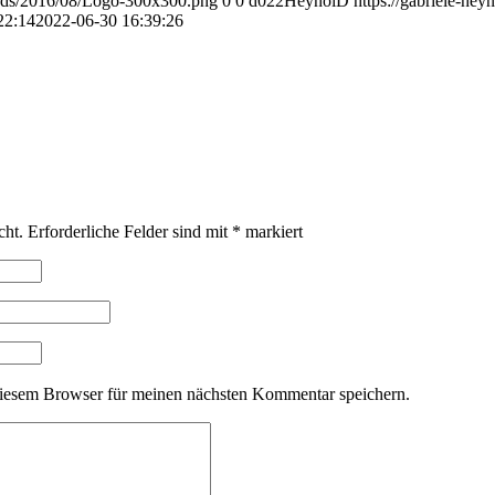
loads/2016/08/Logo-300x300.png
0
0
d022HeynolD
https://gabriele-he
22:14
2022-06-30 16:39:26
cht.
Erforderliche Felder sind mit
*
markiert
iesem Browser für meinen nächsten Kommentar speichern.