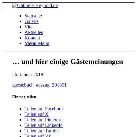
Startseite
Galerie
Vita
Aktuelles
Kontakt
Menü
Menü
… und hier einige Gästemeinungen
26. Januar 2018
gaestebuch_auszug_201801
Eintrag teilen
Teilen auf Facebook
Teilen auf X
Teilen auf Pinterest
Teilen auf LinkedIn
Teilen auf Tumblr
Teilen auf Vk